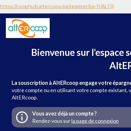
https://coophub.altercoop.be/register/be-fr/ALTR