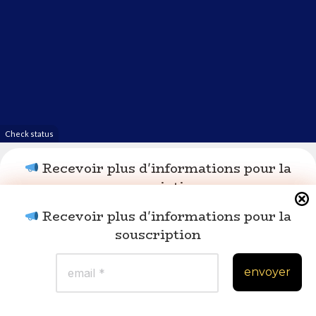
Recevoir plus d'informations pour la
souscription
Recevoir plus d'informations pour la
Recevoir plus d'informations pour la
souscription
souscription
Politique de confidentialité
|
© altercoop.be - 2025. Tous
droits réservés.