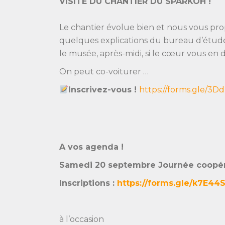
VISITE DU CHANTIER DU SPARKOH !
Le chantier évolue bien et nous vous pr
quelques explications
du bureau d’étude 
le musée, après-midi, si le cœur vous en di
On peut co-voiturer …
Inscrivez-vous !
https://forms.gle/3
A vos agenda !
Samedi 20 septembre Journée coopér
Inscriptions :
https://forms.gle/k7E4
à l’occasion