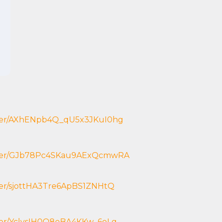
ister/AXhENpb4Q_qU5x3JKuI0hg
gister/GJb78Pc4SKau9AExQcmwRA
ster/sjottHA3Tre6ApBS1ZNHtQ
ster/YclvsIH0Q8eBA4KKw_6oLg