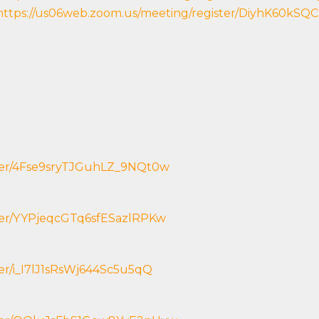
https://us06web.zoom.us/meeting/register/DiyhK60k
ster/4Fse9sryTJGuhLZ_9NQt0w
ster/YYPjeqcGTq6sfESazlRPKw
ter/i_I7lJ1sRsWj644Sc5u5qQ