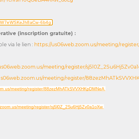
mWZPW7eWSKeJh8aCw-6b4g
ative (inscription gratuite) :
le via le lien :
https://us06web.zoom.us/meeting/regi
/us06web.zoom.us/meeting/register/sj5l0Z_2Su6Hj5Zv0a
/us06web.zoom.us/meeting/register/88zezMhATkSVVX
oom.us/meeting/register/88zezMhATkSVVXHKpDMNeA 
.zoom.us/meeting/register/sj5l0Z_2Su6Hj5Zv0a1oXw 