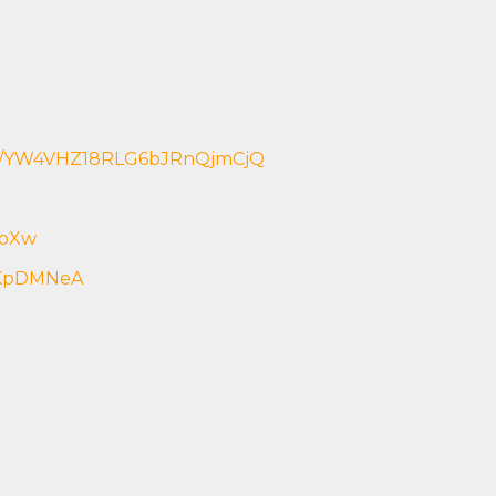
ster/YW4VHZ18RLG6bJRnQjmCjQ
1oXw
HKpDMNeA