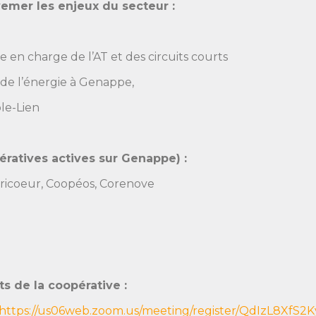
èvemer les enjeux du secteur :
 charge de l’AT et des circuits courts
de l’énergie à Genappe,
ole-Lien
pératives actives sur Genappe) :
ricoeur,
Coopéos,
Corenove
s de la coopérative :
https://us06web.zoom.us/meeting/register/QdIzL8XfS2