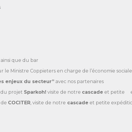
s
 ainsi que du bar
r le Ministre Coppieters en charge de l’économie sociale
es enjeux du secteur”
avec nos partenaires
 du projet
Sparkoh!
visite de notre
cascade
et petite e
n de
COCITER
, visite de notre
cascade
et petite expéditi