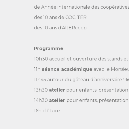
de Année internationale des coopérative
des 10 ans de COCITER
des 10 ans d’AltERcoop
Programme
10h30
accueil et ouverture des stands et
11h
séance académique
avec le Monsieu
11h45
autour du gâteau d’anniversaire
“l
13h30
atelier
pour enfants, présentation
14h30
atelier
pour enfants, présentatio
16h
clôture