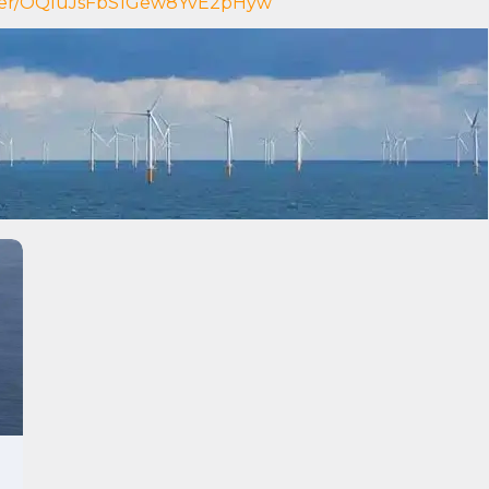
ister/OQluJsFbS1Gew8YvE2pHyw