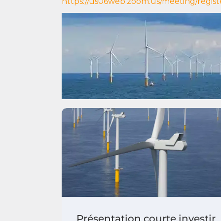
https://us06web.zoom.us/meeting/reg
Présentation courte investir