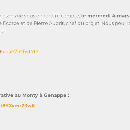
oposons de vous en rendre compte,
le mercredi 4 mars 
Ecorce et de Pierre Audrit, chef du projet. Nous pourrons
t !
DdEceah7tGhytYt7
ative au Monty à Genappe :
4St8YXvmr23w6