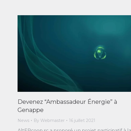
Devenez “Ambassadeur Énergie” à
Genappe
News
By
Webmaster
16 juillet 2021
AltERcoop sc a proposé un projet participatif à l