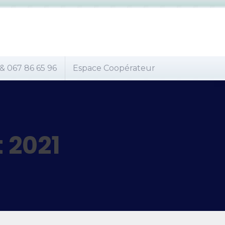
 & 067 86 65 96
Espace Coopérateur
t 2021