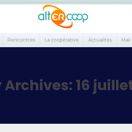
Rencontres
La coopérative
Actualités
Mail
y Archives:
16 juille